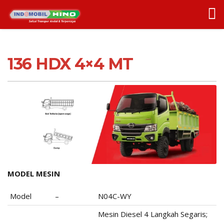
136 HDX 4×4 MT
MODEL MESIN
Model
–
N04C-WY
Mesin Diesel 4 Langkah Segaris;