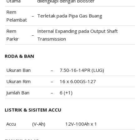
Utama
dilengkapi dengan Booster
Rem
–
Terletak pada Pipa Gas Buang
Pelambat
Rem
Internal Expanding pada Output Shaft
–
Parkir
Transmission
RODA & BAN
Ukuran Ban
–
7.50-16-14PR (LUG)
Ukuran Rim
–
16 x 6.00GS-127
Jumlah Ban
–
6 (+1)
LISTRIK & SISITEM ACCU
Accu
(V-Ah)
12V-100Ah x 1