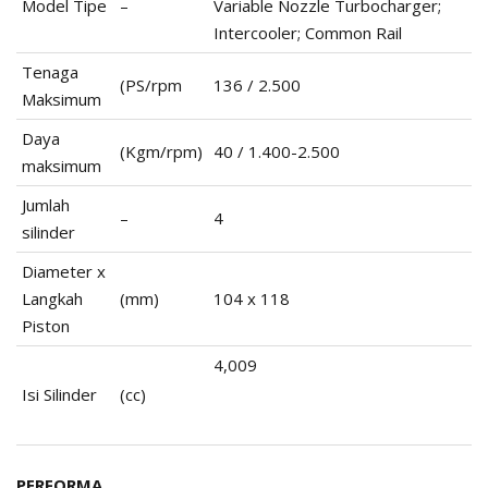
Model Tipe
–
Variable Nozzle Turbocharger;
Intercooler; Common Rail
Tenaga
(PS/rpm
136 / 2.500
Maksimum
Daya
(Kgm/rpm)
40 / 1.400-2.500
maksimum
Jumlah
–
4
silinder
Diameter x
Langkah
(mm)
104 x 118
Piston
4,009
Isi Silinder
(cc)
PERFORMA