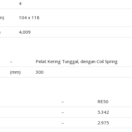
4
m)
104 x 118
)
4,009
–
Pelat Kering Tunggal, dengan Coil Spring
(mm)
300
–
RE50
–
5.342
–
2.975