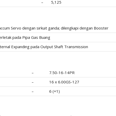
–
5,125
ccum Servo dengan sirkuit ganda; dilengkapi dengan Booster
erletak pada Pipa Gas Buang
ternal Expanding pada Output Shaft Transmission
–
7.50-16-14PR
–
16 x 6.00GS-127
–
6 (+1)