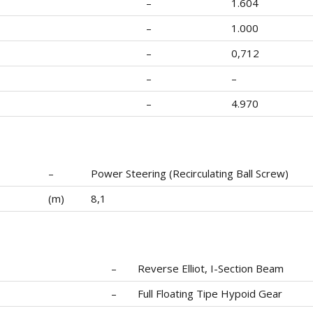
–
1.604
–
1.000
–
0,712
–
–
–
4.970
–
Power Steering (Recirculating Ball Screw)
(m)
8,1
–
Reverse Elliot, I-Section Beam
–
Full Floating Tipe Hypoid Gear