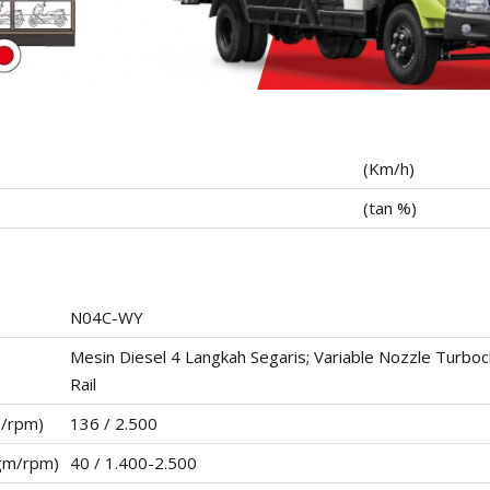
(Km/h)
(tan %)
N04C-WY
Mesin Diesel 4 Langkah Segaris; Variable Nozzle Turbo
Rail
S/rpm)
136 / 2.500
gm/rpm)
40 / 1.400-2.500