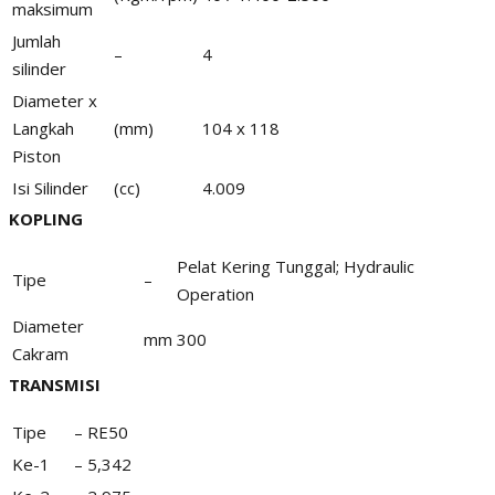
maksimum
Jumlah
–
4
silinder
Diameter x
Langkah
(mm)
104 x 118
Piston
Isi Silinder
(cc)
4.009
KOPLING
Pelat Kering Tunggal; Hydraulic
Tipe
–
Operation
Diameter
mm
300
Cakram
TRANSMISI
Tipe
–
RE50
Ke-1
–
5,342