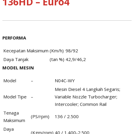
136HD – Euro4
PERFORMA
Kecepatan Maksimum
(Km/h)
98/92
Daya Tanjak
(tan %)
42,9/46,2
MODEL MESIN
Model
–
N04C-WY
Mesin Diesel 4 Langkah Segaris;
Model Tipe
–
Variable Nozzle Turbocharger;
Intercooler; Common Rail
Tenaga
(PS/rpm)
136 / 2.500
Maksimum
Daya
(Kgm/rpm)
40 / 1.400-2.500