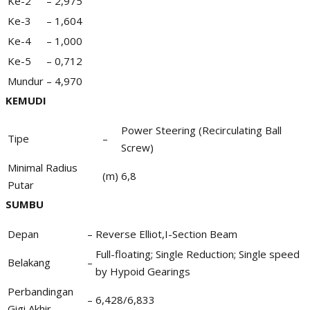
Ke-2
–
2,975
Ke-3
–
1,604
Ke-4
–
1,000
Ke-5
–
0,712
Mundur
–
4,970
KEMUDI
Power Steering (Recirculating Ball
Tipe
–
Screw)
Minimal Radius
(m)
6,8
Putar
SUMBU
Depan
–
Reverse Elliot,I-Section Beam
Full-floating; Single Reduction; Single speed
Belakang
–
by Hypoid Gearings
Perbandingan
–
6,428/6,833
Gigi Akhir