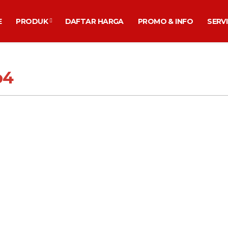
E
PRODUK
DAFTAR HARGA
PROMO & INFO
SERV
o4