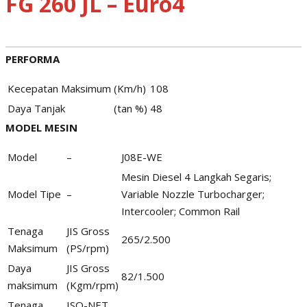
FG 260 JL – Euro4
PERFORMA
Kecepatan Maksimum
(Km/h)
108
Daya Tanjak
(tan %)
48
MODEL MESIN
Model
–
J08E-WE
Mesin Diesel 4 Langkah Segaris;
Model Tipe
–
Variable Nozzle Turbocharger;
Intercooler; Common Rail
Tenaga
JIS Gross
265/2.500
Maksimum
(PS/rpm)
Daya
JIS Gross
82/1.500
maksimum
(Kgm/rpm)
Tenaga
ISO-NET