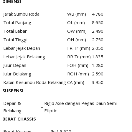
DIMENSI
Jarak Sumbu Roda
WB (mm)
4.780
Total Panjang
OL (mm)
8.650
Total Lebar
OW (mm)
2.490
Total Tinggi
OH (mm)
2.750
Lebar Jejak Depan
FR Tr (mm)
2.050
Lebar Jejak Belakang
RR Tr (mm)
1.835
Julur Depan
FOH (mm)
1.280
Julur Belakang
ROH (mm)
2.590
Kabin Kesumbu Roda Belakang
CA (mm)
3.950
SUSPENSI
Depan &
Rigid Axle dengan Pegas Daun Semi
–
Belakang
Elliptic
BERAT CHASSIS
Berat Kosong
(kg)
5,520