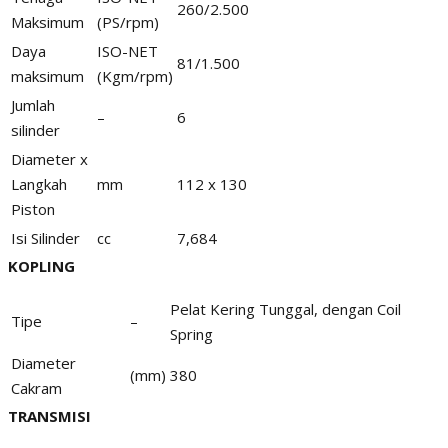
260/2.500
Maksimum
(PS/rpm)
Daya
ISO-NET
81/1.500
maksimum
(Kgm/rpm)
Jumlah
–
6
silinder
Diameter x
Langkah
mm
112 x 130
Piston
Isi Silinder
cc
7,684
KOPLING
Pelat Kering Tunggal, dengan Coil
Tipe
–
Spring
Diameter
(mm)
380
Cakram
TRANSMISI