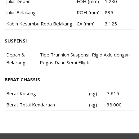
Julur Depan
FOH (mm)
1.280
Julur Belakang
ROH (mm)
835
Kabin Kesumbu Roda Belakang
CA (mm)
3.125
SUSPENSI
Depan &
Tipe Trunnion Suspensi, Rigid Axle dengan
–
Belakang
Pegas Daun Semi Elliptic
BERAT CHASSIS
Berat Kosong
(kg)
7,615
Berat Total Kendaraan
(kg)
38.000