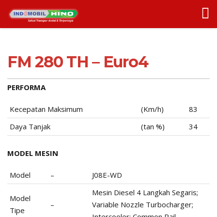
FM 280 TH – Euro4
PERFORMA
Kecepatan Maksimum
(Km/h)
83
Daya Tanjak
(tan %)
34
MODEL MESIN
Model
–
J08E-WD
Mesin Diesel 4 Langkah Segaris;
Model
–
Variable Nozzle Turbocharger;
Tipe
Intercooler; Common Rail