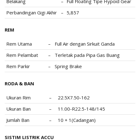
Belakang
–
Full Floating Tipe Hypoid Gear
Perbandingan Gigi Akhir
–
5,857
REM
Rem Utama
–
Full Air dengan Sirkuit Ganda
Rem Pelambat
–
Terletak pada Pipa Gas Buang
Rem Parkir
–
Spring Brake
RODA & BAN
Ukuran Rim
–
22.5X7.50-162
Ukuran Ban
–
11.00-R22.5-148/145
Jumlah Ban
–
10 + 1(Cadangan)
SISTIM LISTRIK ACCU