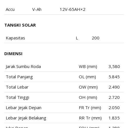
Accu
V-Ah
12V-65AH×2
TANGKI SOLAR
Kapasitas
L
200
DIMENSI
Jarak Sumbu Roda
WB (mm)
3,580
Total Panjang
OL (mm)
5.845
Total Lebar
OW (mm)
2.490
Total Tinggi
OH (mm)
2.720
Lebar Jejak Depan
FR Tr (mm)
2.050
Lebar Jejak Belakang
RR Tr (mm)
1.835
Julur Depan
FOH (mm)
1.280