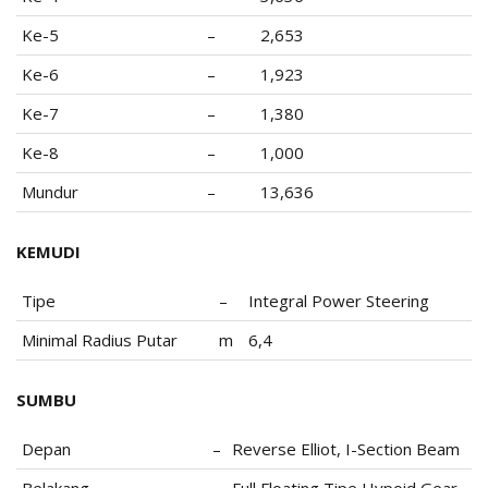
Ke-5
–
2,653
Ke-6
–
1,923
Ke-7
–
1,380
Ke-8
–
1,000
Mundur
–
13,636
KEMUDI
Tipe
–
Integral Power Steering
Minimal Radius Putar
m
6,4
SUMBU
Depan
–
Reverse Elliot, I-Section Beam
Belakang
–
Full Floating Tipe Hypoid Gear