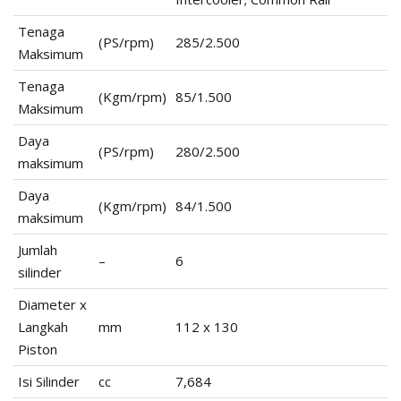
Tenaga
(PS/rpm)
285/2.500
Maksimum
Tenaga
(Kgm/rpm)
85/1.500
Maksimum
Daya
(PS/rpm)
280/2.500
maksimum
Daya
(Kgm/rpm)
84/1.500
maksimum
Jumlah
–
6
silinder
Diameter x
Langkah
mm
112 x 130
Piston
Isi Silinder
cc
7,684