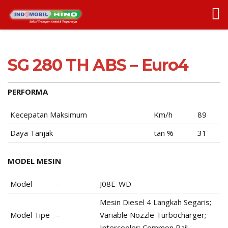
SG 280 TH ABS – Euro4
PERFORMA
Kecepatan Maksimum
Km/h
89
Daya Tanjak
tan %
31
MODEL MESIN
Model
–
J08E-WD
Mesin Diesel 4 Langkah Segaris;
Model Tipe
–
Variable Nozzle Turbocharger;
Intercooler; Common Rail