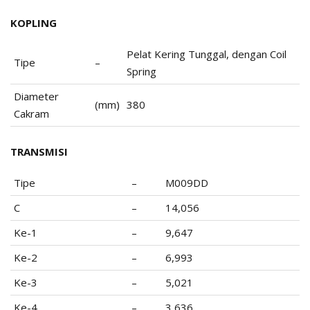
KOPLING
Pelat Kering Tunggal, dengan Coil
Tipe
–
Spring
Diameter
(mm)
380
Cakram
TRANSMISI
Tipe
–
M009DD
C
–
14,056
Ke-1
–
9,647
Ke-2
–
6,993
Ke-3
–
5,021
Ke-4
–
3,636