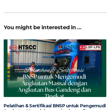
ac
h
h
e
at
ar
b
s
e
o
A
You might be interested in …
o
p
k
p
Pelatihan & Sertifikasi BNSP untuk Pengemudi