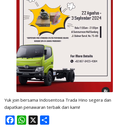
Yuk join bersama Indosentosa Trada Hino segera dan
dapatkan penawaran terbaik dari kami!
F
W
X
S