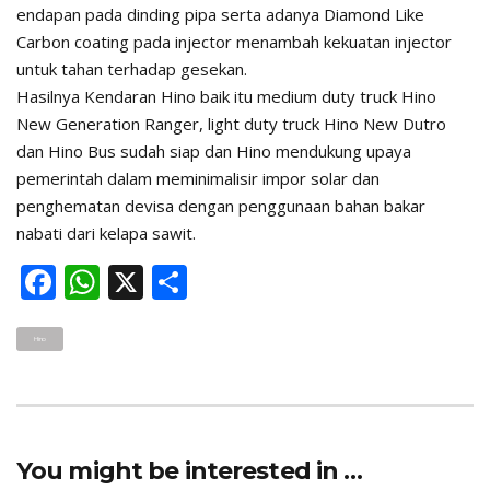
endapan pada dinding pipa serta adanya Diamond Like
Carbon coating pada injector menambah kekuatan injector
untuk tahan terhadap gesekan.
Hasilnya Kendaran Hino baik itu medium duty truck Hino
New Generation Ranger, light duty truck Hino New Dutro
dan Hino Bus sudah siap dan Hino mendukung upaya
pemerintah dalam meminimalisir impor solar dan
penghematan devisa dengan penggunaan bahan bakar
nabati dari kelapa sawit.
F
W
X
S
ac
h
h
e
at
ar
Hino
b
s
e
o
A
o
p
You might be interested in …